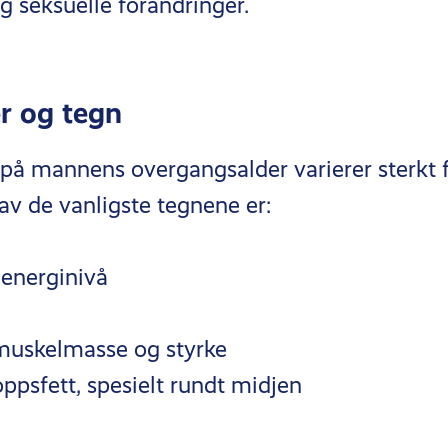
g seksuelle forandringer.
 og tegn
 mannens overgangsalder varierer sterkt fr
av de vanligste tegnene er:
 energinivå
muskelmasse og styrke
oppsfett, spesielt rundt midjen