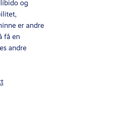
libido og
litet,
minne er andre
å få en
es andre
tt