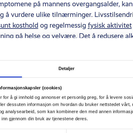
symptomene på mannens overgangsalder, kan
g å vurdere ulike tilnærminger. Livsstilsend
sunt kosthold
og regelmessig
fysisk aktivitet
kning på helse og velvære. Det å redusere al
yke kan også være gunstig.
 som
T+
, som inneholder ingredienser som
f
Detaljer
gnesium
og
sink
, kan være til hjelp for å n
nformasjonskapsler (cookies)
vået
i kroppen og har vist seg å ha en
dokume
 for å gi innhold og annonser et personlig preg, for å levere sos
deler dessuten informasjon om hvordan du bruker nettstedet vårt,
og analysearbeid, som kan kombinere den med annen informasjon d
 inn gjennom din bruk av tjenestene deres.
 og støtte