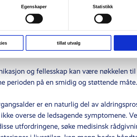
Egenskaper
Statistikk
t om mannens overgangsalder er avgjørend
ntifisere symptomer og søke hjelp. Det er og
milier å være informerte og støttende, slik a
ies
tillat utvalg
støtte gjennom denne kritiske livsfasen.
asjon og fellesskap kan være nøkkelen til 
 perioden på en smidig og støttende måte
angsalder er en naturlig del av aldringspr
 å ikke overse de ledsagende symptomene. Ve
disse utfordringene, søke medisinsk rådgivni