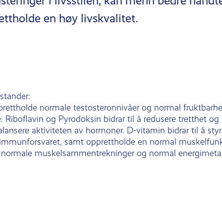
steringer i livsstilen, kan menn bedre hånd
ttholde en høy livskvalitet.
stander:
opprettholde normale testosteronnivåer og normal fruktbarh
 Riboflavin og Pyrodoksin bidrar til å redusere tretthet og
ansere aktiviteten av hormoner. D-vitamin bidrar til å styrk
immunforsvaret, samt opprettholde en normal muskelfun
til normale muskelsammentrekninger og normal energimet