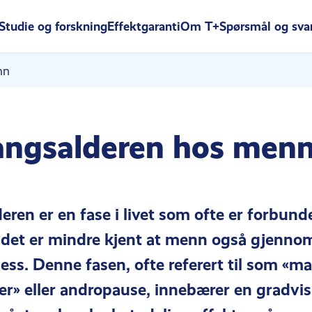
Studie og forskning
Effektgaranti
Om T+
Spørsmål og sva
nn
ngsalderen hos men
ren er en fase i livet som ofte er forbun
 det er mindre kjent at menn også gjenno
ess. Denne fasen, ofte referert til som «m
r» eller andropause, innebærer en gradvis