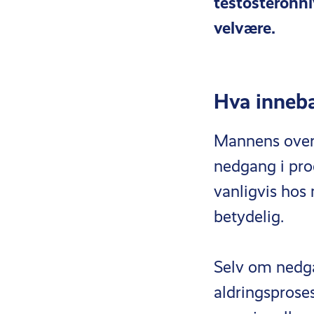
testosteronni
velvære.
Hva inneb
Mannens overga
nedgang i pr
vanligvis hos
betydelig.
Selv om nedga
aldringsprose