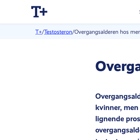
T+
/
Testosteron
/
Overgangsalderen hos me
Overga
Overgangsalde
kvinner, men
lignende pros
overgangsalde