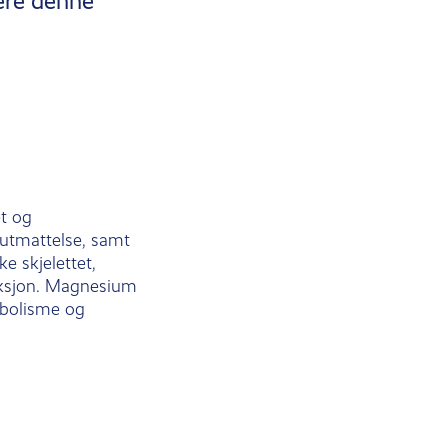
tere denne
et og
 utmattelse, samt
e skjelettet,
ksjon. Magnesium
abolisme og