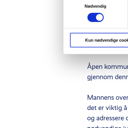
Nødvendig
Økt bevissthe
skal kunne ide
partnere og fa
Kun nødvendige cook
forståelse og 
Åpen kommunik
gjennom denne
Mannens overg
det er viktig
og adressere 