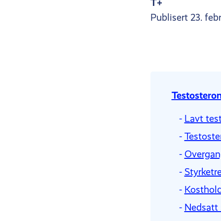
T+
Publisert 23. feb
Testostero
-
Lavt tes
-
Testoste
-
Overgan
-
Styrketr
-
Kosthol
-
Nedsatt 