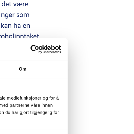
 det være
ringer som
kan ha en
koholinntaket
enugreek
,
Om
ormalisere
ntert positiv
iale mediefunksjoner og for å
 med partnerne våre innen
u har gjort tilgjengelig for