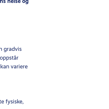
ns helse og
n gradvis
oppstår
kan variere
e fysiske,