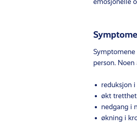
emosjonelle o
Symptomer
Symptomene på
person. Noen 
reduksjon i
økt tretthet
nedgang i 
økning i kr