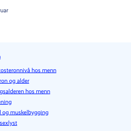
ruar
n
tosteronnivå hos menn
ron og alder
gsalderen hos menn
ening
d og muskelbygging
sexlyst