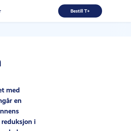
r
Bestill T+
n
det med
mgår en
annens
 reduksjon i