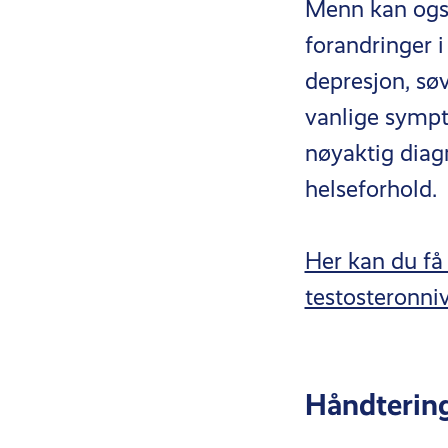
Menn kan også
forandringer i
depresjon, sø
vanlige sympto
nøyaktig diag
helseforhold.
Her kan du få 
testosteronni
Håndtering