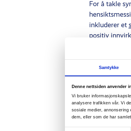
For å takle 
hensiktsmessi
inkluderer et
positiv innvir
og slutte å rø
Kosttilskudd
Samtykke
vitamin D
,
ma
Denne nettsiden anvender i
testosteronni
Vi bruker informasjonskapsler
effekt.
analysere trafikken vår. Vi 
sosiale medier, annonsering 
dem, eller som de har samlet
Bevissthet
Samtykkevalg