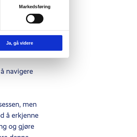
Markedsføring
e for at menn
så viktig for
t de kan tilby
Ja, gå videre
å navigere
.
osessen, men
d å erkjenne
ng og gjøre