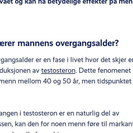
vået og kan ha betydelige effekter på men
ærer mannens overgangsalder?
ngsalder er en fase i livet hvor det skjer e
oduksjonen av
testosteron
. Dette fenomenet 
 menn mellom 40 og 50 år, men tidspunktet 
ngen i testosteron er en naturlig del av
ssen, kan den for noen menn føre til markant