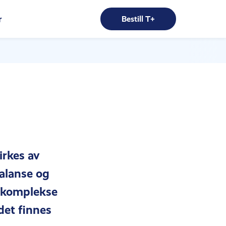
r
Bestill T+
irkes av
balanse og
e komplekse
det finnes