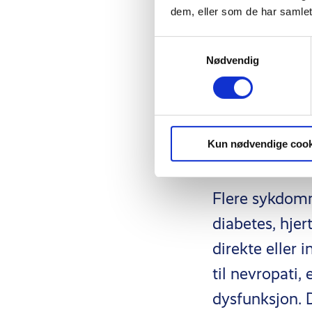
bidra til neds
dem, eller som de har samlet
personlige for
Samtykkevalg
Psykologiske u
Nødvendig
betydelig rolle
Kun nødvendige cook
Medisinske
Flere sykdomm
diabetes, hjer
direkte eller 
til nevropati,
dysfunksjon. D