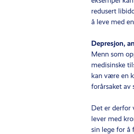
eksempel kan 
redusert libi
å leve med en
Depresjon, an
Menn som opple
medisinske til
kan være en k
forårsaket a
Det er derfor
lever med kro
sin lege for å