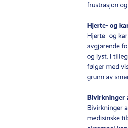
frustrasjon og 
Hjerte- og k
Hjerte- og k
avgjørende fo
og lyst. I til
følger med vi
grunn av smer
Bivirkninger
Bivirkninger 
medisinske til