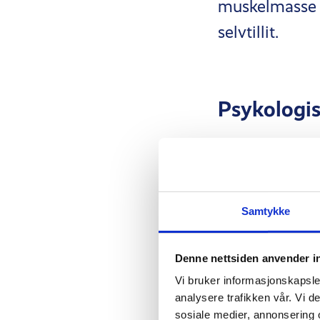
muskelmasse k
selvtillit.
Psykologis
Psykologisk ka
irritabilitet 
sexlysten. Des
Samtykke
med seksuell 
en negativ spi
Denne nettsiden anvender i
Vi bruker informasjonskapsler
analysere trafikken vår. Vi 
Andre psykolo
sosiale medier, annonsering 