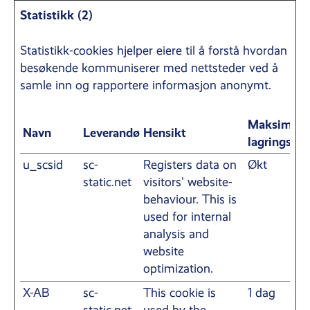
Statistikk (2)
Statistikk-cookies hjelper eiere til å forstå hvordan
besøkende kommuniserer med nettsteder ved å
samle inn og rapportere informasjon anonymt.
Maksimal
Navn
Leverandør
Hensikt
lagringsvar
u_scsid
sc-
Registers data on
Økt
static.net
visitors' website-
behaviour. This is
used for internal
analysis and
website
optimization.
X-AB
sc-
This cookie is
1 dag