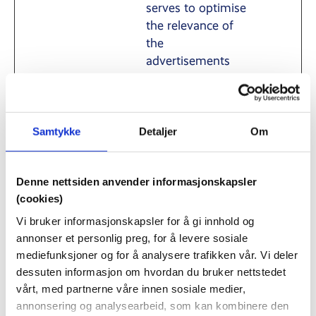
serves to optimise
the relevance of
the
advertisements
on the website.
_schn1
sc-
Sets a unique ID
1 dag
static.net
for the visitor, that
Samtykke
Detaljer
Om
allows third party
advertisers to
target the visitor
Denne nettsiden anvender informasjonskapsler
with relevant
(cookies)
advertisement.
Vi bruker informasjonskapsler for å gi innhold og
This pairing
annonser et personlig preg, for å levere sosiale
service is provided
mediefunksjoner og for å analysere trafikken vår. Vi deler
by third party
dessuten informasjon om hvordan du bruker nettstedet
advertisement
vårt, med partnerne våre innen sosiale medier,
hubs, which
annonsering og analysearbeid, som kan kombinere den
facilitates real-