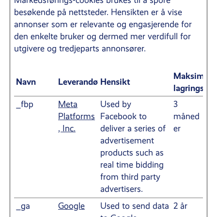
Markedsførings-cookies brukes til å spore
besøkende på nettsteder. Hensikten er å vise
annonser som er relevante og engasjerende for
den enkelte bruker og dermed mer verdifull for
utgivere og tredjeparts annonsører.
Maksimal
Navn
Leverandør
Hensikt
lagringsvar
_fbp
Meta
Used by
3
Platforms
Facebook to
måned
, Inc.
deliver a series of
er
advertisement
products such as
real time bidding
from third party
advertisers.
_ga
Google
Used to send data
2 år