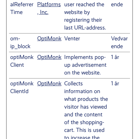
alReferrer
Platforms
user reached the
ende
Time
, Inc.
website by
registering their
last URL-address.
om-
OptiMonk
Venter
Vedvar
ip_block
ende
optiMonk
OptiMonk
Implements pop-
1 år
Client
up advertisement
on the website.
optiMonk
OptiMonk
Collects
1 år
ClientId
information on
what products the
visitor has viewed
and the content
of the shopping-
cart. This is used
to increase the