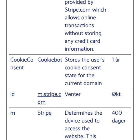
provided by
Stripe.com which
allows online
transactions
without storing
any credit card
information.
CookieCo
Cookiebot
Stores the user's
1 år
nsent
cookie consent
state for the
current domain
id
m.stripe.c
Venter
Økt
om
m
Stripe
Determines the
400
device used to
dager
access the
website. This