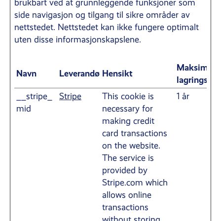
brukbart ved at grunnleggende funksjoner som
side navigasjon og tilgang til sikre områder av
nettstedet. Nettstedet kan ikke fungere optimalt
uten disse informasjonskapslene.
Maksimal
Navn
Leverandør
Hensikt
lagringsvar
__stripe_
Stripe
This cookie is
1 år
mid
necessary for
making credit
card transactions
on the website.
The service is
provided by
Stripe.com which
allows online
transactions
without storing