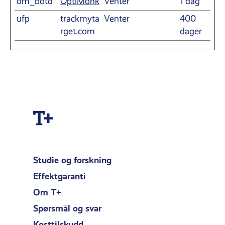
om_botd
OptiMonk
Venter
1 dag
ufp
trackmyta
Venter
400
rget.com
dager
Studie og forskning
Effektgaranti
Om T+
Spørsmål og svar
Kosttilskudd