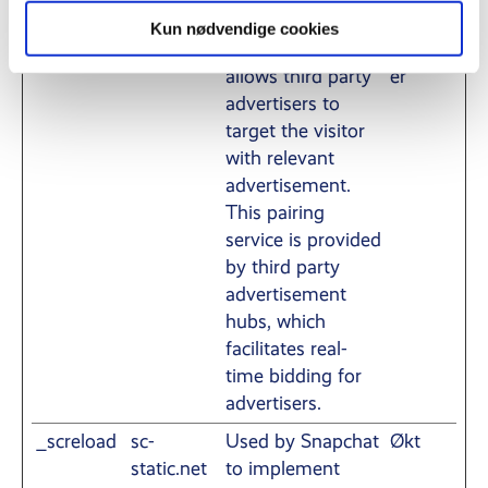
_scid_r
sc-
Sets a unique ID
13
Kun nødvendige cookies
static.net
for the visitor, that
måned
allows third party
er
advertisers to
target the visitor
with relevant
advertisement.
This pairing
service is provided
by third party
advertisement
hubs, which
facilitates real-
time bidding for
advertisers.
_screload
sc-
Used by Snapchat
Økt
static.net
to implement