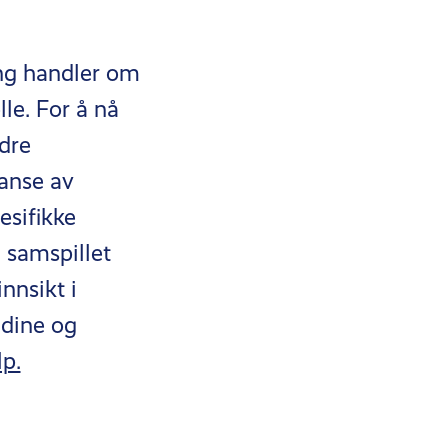
ng handler om
le. For å nå
edre
lanse av
esifikke
 samspillet
nnsikt i
 dine og
lp.