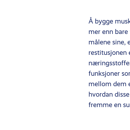
Å bygge musk
mer enn bare t
målene sine, 
restitusjonen 
næringsstoffer
funksjoner so
mellom dem er 
hvordan disse
fremme en su