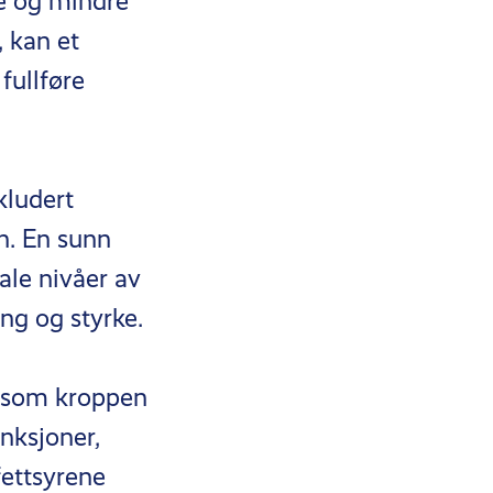
nge og mindre
, kan et
fullføre
kludert
n. En sunn
ale nivåer av
ng og styrke.
, som kroppen
nksjoner,
fettsyrene