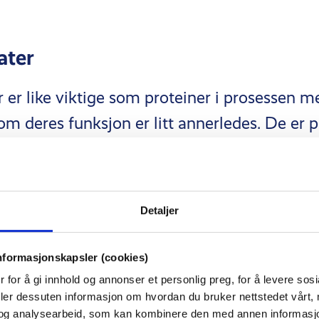
ater
 er like viktige som proteiner i prosessen 
om deres funksjon er litt annerledes. De er 
rukne energikilde, spesielt under fysisk akti
 under høyintensitetsøvelser som styrketreni
gen, en form for karbohydrater lagret i musk
Detaljer
nformasjonskapsler (cookies)
ig inntak av karbohydrater sikrer at glykogenl
 for å gi innhold og annonser et personlig preg, for å levere sos
deler dessuten informasjon om hvordan du bruker nettstedet vårt,
gir deg nødvendig energi til å prestere opti
og analysearbeid, som kan kombinere den med annen informasjon d