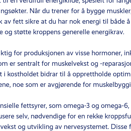
t til en verdifull energikilde, spesielt for la
ingsøkter. Når du trener for å bygge muskler
 av fett sikre at du har nok energi til både å 
e og støtte kroppens generelle energikrav.
iktig for produksjonen av visse hormoner, in
om er sentralt for muskelvekst og -reparasjo
t i kostholdet bidrar til å opprettholde optim
ne, noe som er avgjørende for muskelbyggi
ensielle fettsyrer, som omega-3 og omega-6
usere selv, nødvendige for en rekke kroppsfu
evekst og utvikling av nervesystemet. Disse 