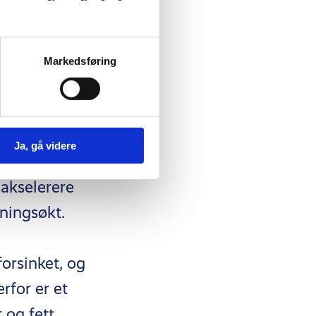
ldenhet
 øvelsene
Markedsføring
ter også
n forbruker
Ja, gå videre
prette de
 akselerere
ningsøkt.
forsinket, og
rfor er et
og fett,