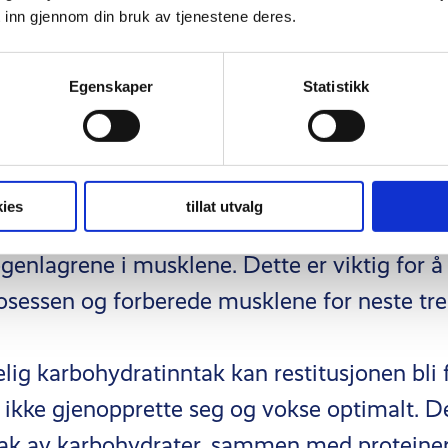
 Dette er avgjørende ikke bare for å ha utho
 inn gjennom din bruk av tjenestene deres.
treningsøkten, men også for å kunne utføre
lig intensitet for å stimulere muskelvekst.
Egenskaper
Statistikk
 levere energi til treningsøkter, er karbohydra
r restitusjonsprosessen etter trening. Når ma
ies
tillat utvalg
etter en treningsøkt, bidrar det til å gjenop
enlagrene i musklene. Dette er viktig for å
rosessen og forberede musklene for neste tre
elig karbohydratinntak kan restitusjonen bli 
ikke gjenopprette seg og vokse optimalt. De
tak av karbohydrater, sammen med proteiner 