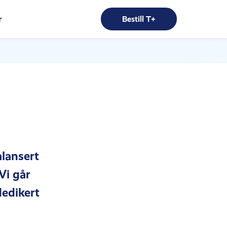
r
Bestill T+
lansert
Vi går
edikert