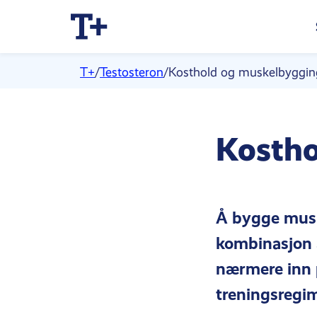
T+
/
Testosteron
/
Kosthold og muskelbyggin
Kostho
Å bygge muskl
kombinasjon a
nærmere inn 
treningsregim