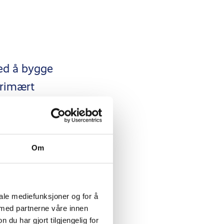
med å bygge
primært
vitet. Når du
ng, bruker
lene, for
Om
agrene er fylt
iale mediefunksjoner og for å
 med partnerne våre innen
malt under
u har gjort tilgjengelig for