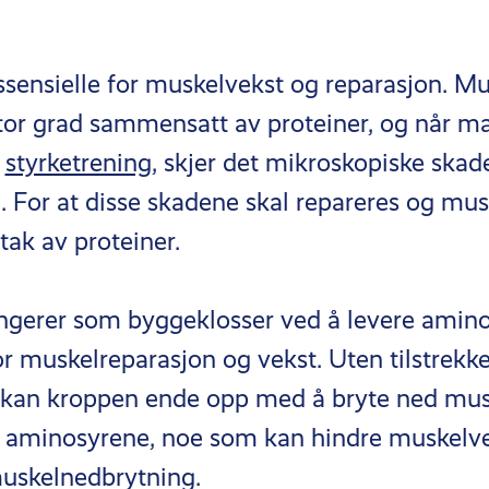
ssensielle for muskelvekst og reparasjon. Mu
stor grad sammensatt av proteiner, og når ma
r
styrketrening
, skjer det mikroskopiske skad
. For at disse skadene skal repareres og mus
tak av proteiner.
ngerer som byggeklosser ved å levere amino
r muskelreparasjon og vekst. Uten tilstrekke
 kan kroppen ende opp med å bryte ned mus
e aminosyrene, noe som kan hindre muskelvek
muskelnedbrytning.