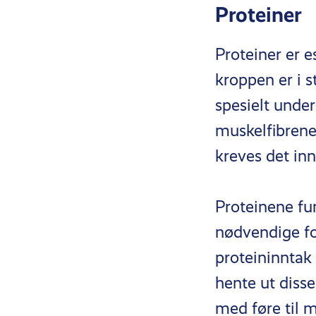
Proteiner
Proteiner er e
kroppen er i 
spesielt unde
muskelfibrene
kreves det inn
Proteinene fu
nødvendige fo
proteininntak
hente ut diss
med føre til 