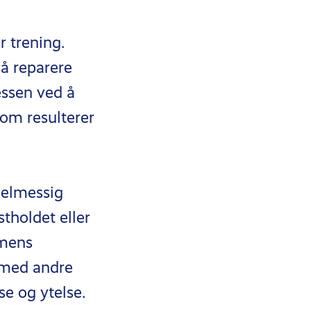
r trening.
 å reparere
essen ved å
om resulterer
gelmessig
tholdet eller
 mens
 med andre
se og ytelse.