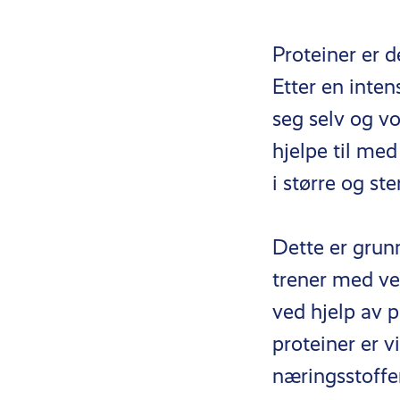
Proteiner er d
Etter en inten
seg selv og vo
hjelpe til me
i større og st
Dette er grun
trener med vek
ved hjelp av p
proteiner er 
næringsstoffer