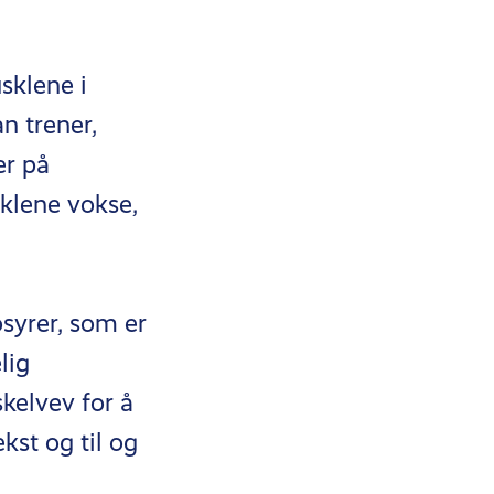
sklene i
n trener,
er på
klene vokse,
syrer, som er
lig
kelvev for å
st og til og