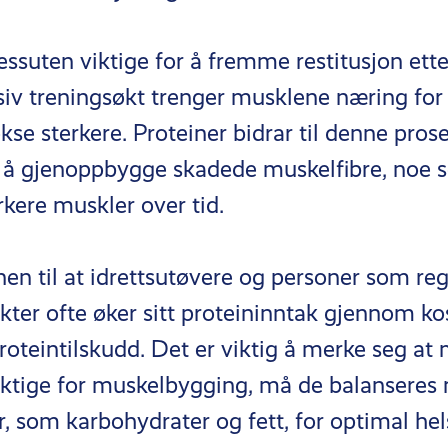
essuten viktige for å fremme restitusjon ette
siv treningsøkt trenger musklene næring for
kse sterkere. Proteiner bidrar til denne pros
d å gjenoppbygge skadede muskelfibre, noe s
erkere muskler over tid.
nen til at idrettsutøvere og personer som re
ter ofte øker sitt proteininntak gjennom kos
roteintilskudd. Det er viktig å merke seg at
viktige for muskelbygging, må de balanseres
, som karbohydrater og fett, for optimal hel