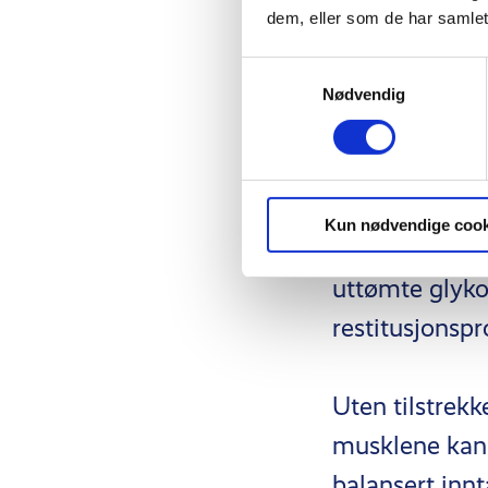
treningsøkter.
dem, eller som de har samlet
gjennom hele 
Samtykkevalg
med tilstrekke
Nødvendig
I tillegg til å
essensielle fo
Kun nødvendige cook
karbohydrater 
uttømte glykog
restitusjonsp
Uten tilstrekk
musklene kan 
balansert inn