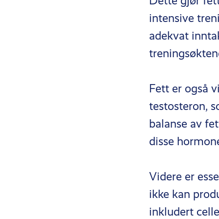
Dette gjør fet
intensive tren
adekvat inntak
treningsøkten
Fett er også v
testosteron, s
balanse av fet
disse hormone
Videre er ess
ikke kan prod
inkludert cell