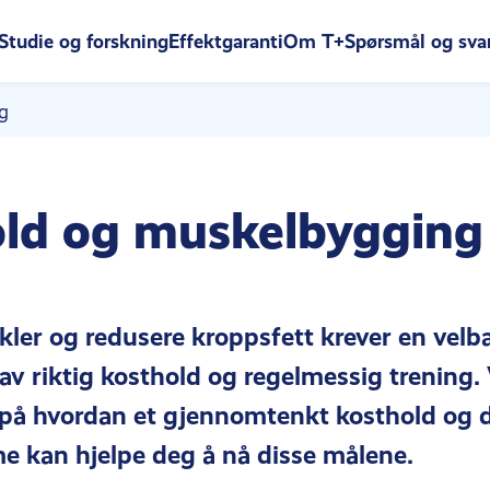
Studie og forskning
Effektgaranti
Om T+
Spørsmål og sva
g
ld og muskelbygging
er og redusere kroppsfett krever en velba
v riktig kosthold og regelmessig trening. 
på hvordan et gjennomtenkt kosthold og d
e kan hjelpe deg å nå disse målene.