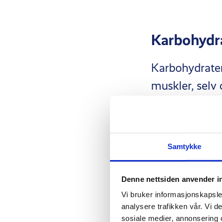
Karbohydr
Karbohydrater
muskler, selv 
kroppens foret
trener, særlig
kroppen glyko
Samtykke
energi.
Denne nettsiden anvender i
Et tilstrekkel
Vi bruker informasjonskapsler
analysere trafikken vår. Vi 
opp, noe som 
sosiale medier, annonsering 