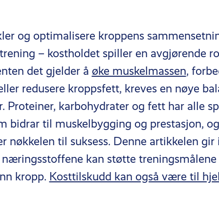
ler og optimalisere kroppens sammensetni
rening – kostholdet spiller en avgjørende rol
enten det gjelder å
øke muskelmassen
, forb
eller redusere kroppsfett, kreves en nøye ba
. Proteiner, karbohydrater og fett har alle sp
m bidrar til muskelbygging og prestasjon, og
nøkkelen til suksess. Denne artikkelen gir i
 næringsstoffene kan støtte treningsmålene
nn kropp.
Kosttilskudd kan også være til hje