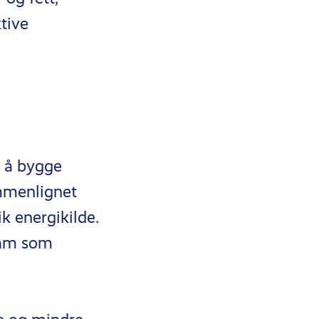
tive
er å bygge
ammenlignet
ik energikilde.
ram som