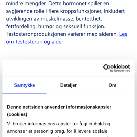
mindre mengder. Dette hormonet spiller en
avgjørende rolle i flere kroppsfunksjoner, inkludert
utviklingen av muskelmasse, bentetthet,
fettfordeling, humør og seksuell funksjon.
Testosteronproduksjonen varierer med alderen.
Les
om testosteron og alder
Overgangsalderen hos menn
Overgangsalderen er en fase i livet som ofte er
forbundet med kvinner, men det er mindre kjent at
Samtykke
Detaljer
Om
menn også gjennomgår en lignende prosess. Denne
fasen, ofte referert til som «mannens
overgangsalder» eller andropause, innebærer en
Denne nettsiden anvender informasjonskapsler
gradvis reduksjon i testosteronnivået og kan ha
(cookies)
betydelige effekter på menns helse og velvære.
Les
Vi bruker informasjonskapsler for å gi innhold og
om overgangsalderen hos menn
annonser et personlig preg, for å levere sosiale